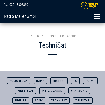
0221 8302890
Radio Meller GmbH
UNTERHALTUNGSELEKTRONIK
TechniSat
AUDIOBLOCK
HAMA
HISENSE
LG
LOEWE
METZ BLUE
METZ CLASSIC
PANASONIC
PHILIPS
SONY
TECHNISAT
TELESTAR