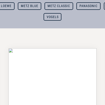
LOEWE
METZ BLUE
METZ CLASSIC
PANASONIC
VOGELS