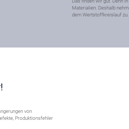
Das finden wir gut. Denn in
Materialien. Deshalb nehme
dem Wertstoffkreislauf zu.
!
längerungen von
fekte, Produktionsfehler