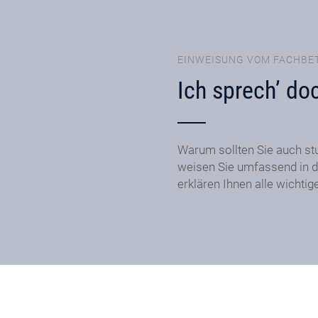
EINWEISUNG VOM FACHBE
Ich sprech’ do
Warum sollten Sie auch st
weisen Sie umfassend in d
erklären Ihnen alle wichtig