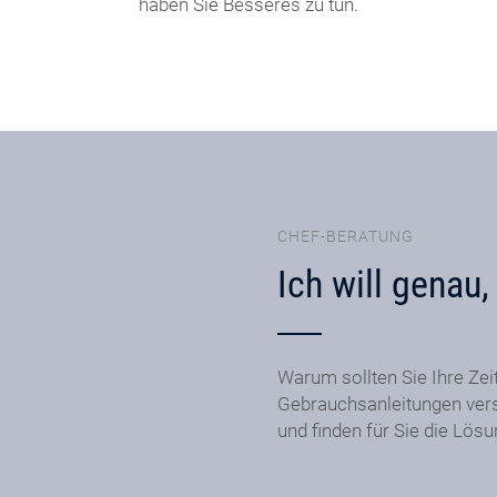
haben Sie Besseres zu tun.
CHEF-BERATUNG
Ich will genau
Warum sollten Sie Ihre Zei
Gebrauchsanleitungen ver
und finden für Sie die Lös