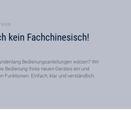
TRIEB
ch kein Fachchinesisch!
undenlang Bedienungsanleitungen wälzen? Wir
ie Bedienung Ihres neuen Gerätes ein und
en Funktionen. Einfach, klar und verständlich.