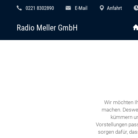
0221 8302890
E-Mail
Anfahrt
Radio Meller GmbH
Wir möchten Ih
machen. Desweg
kümmern uns
Vorstellungen pass
sorgen dafür, das