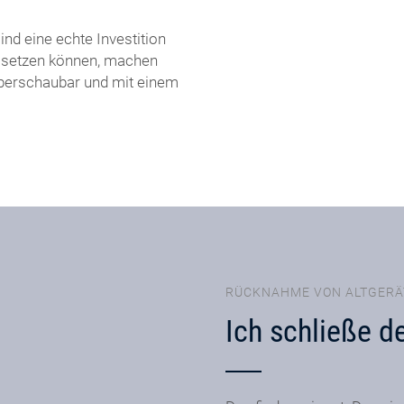
nd eine echte Investition
ät setzen können, machen
 überschaubar und mit einem
RÜCKNAHME VON ALTGERÄ
Ich schließe de