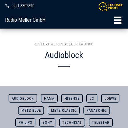
0221 8302890
Radio Meller GmbH
UNTERHALTUNGSELEKTRONIK
Audioblock
AUDIOBLOCK
HAMA
HISENSE
LG
LOEWE
METZ BLUE
METZ CLASSIC
PANASONIC
PHILIPS
SONY
TECHNISAT
TELESTAR