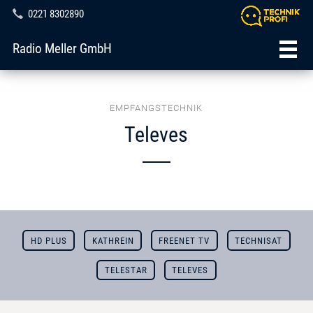
0221 8302890
Radio Meller GmbH
EMPFANGSTECHNIK
Televes
HD PLUS
KATHREIN
FREENET TV
TECHNISAT
TELESTAR
TELEVES