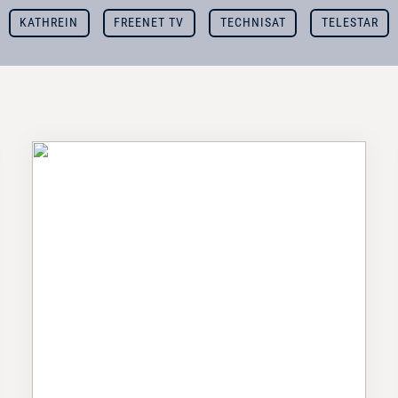
KATHREIN
FREENET TV
TECHNISAT
TELESTAR