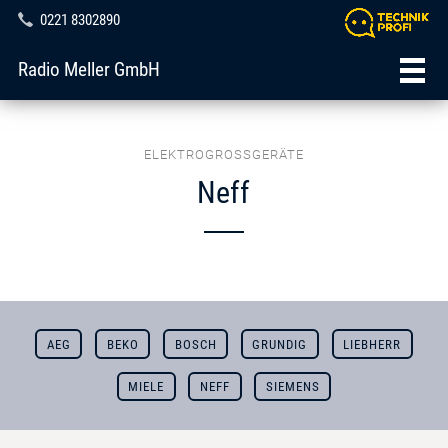
0221 8302890
Radio Meller GmbH
ELEKTROGROSSGERÄTE
Neff
AEG
BEKO
BOSCH
GRUNDIG
LIEBHERR
MIELE
NEFF
SIEMENS