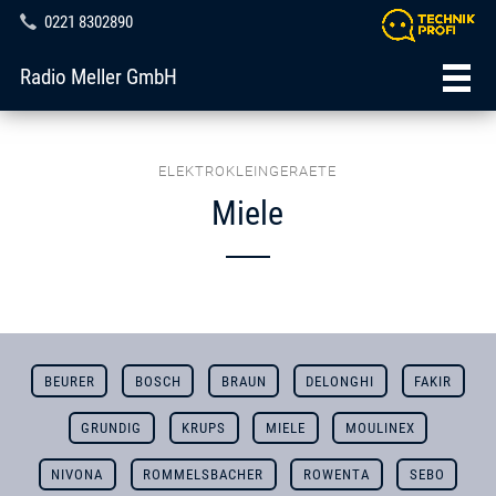
0221 8302890
Radio Meller GmbH
ELEKTROKLEINGERAETE
Miele
BEURER
BOSCH
BRAUN
DELONGHI
FAKIR
GRUNDIG
KRUPS
MIELE
MOULINEX
NIVONA
ROMMELSBACHER
ROWENTA
SEBO