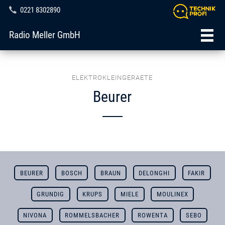
0221 8302890
Radio Meller GmbH
ELEKTROKLEINGERAETE
Beurer
BEURER
BOSCH
BRAUN
DELONGHI
FAKIR
GRUNDIG
KRUPS
MIELE
MOULINEX
NIVONA
ROMMELSBACHER
ROWENTA
SEBO